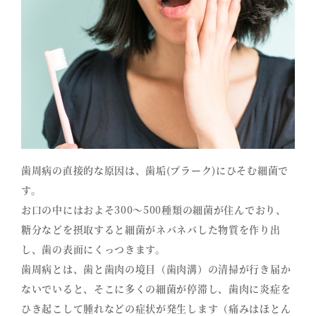
歯周病の直接的な原因は、歯垢(プラーク)にひそむ細菌で
す。
お口の中にはおよそ300～500種類の細菌が住んでおり、
糖分などを摂取すると細菌がネバネバした物質を作り出
し、歯の表面にくっつきます。
歯周病とは、歯と歯肉の境目（歯肉溝）の清掃が行き届か
ないでいると、そこに多くの細菌が停滞し、歯肉に炎症を
ひき起こして腫れなどの症状が発生します（痛みはほとん